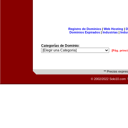
Registro de Dominios
|
Web Hosting
|
D
Dominios Expirados
|
Industrias
|
Indu
Categorías de Dominio:
[Pág. princi
** Precios expre
© 2002/2022 Solo10.com