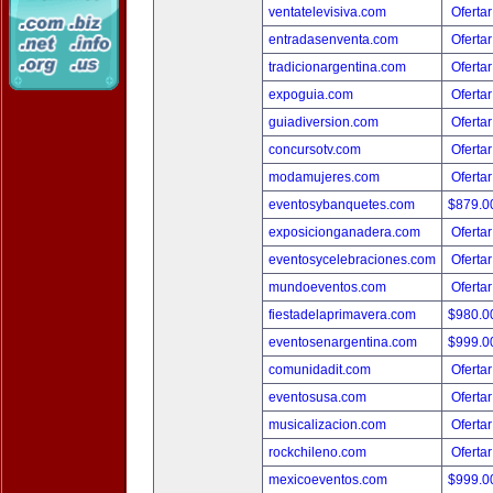
ventatelevisiva.com
Ofertar
entradasenventa.com
Ofertar
tradicionargentina.com
Ofertar
expoguia.com
Ofertar
guiadiversion.com
Ofertar
concursotv.com
Ofertar
modamujeres.com
Ofertar
eventosybanquetes.com
$879.
exposicionganadera.com
Ofertar
eventosycelebraciones.com
Ofertar
mundoeventos.com
Ofertar
fiestadelaprimavera.com
$980.
eventosenargentina.com
$999.
comunidadit.com
Ofertar
eventosusa.com
Ofertar
musicalizacion.com
Ofertar
rockchileno.com
Ofertar
mexicoeventos.com
$999.