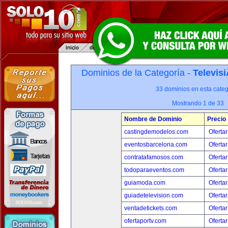
Dominios de la Categoría -
Televis
33 dominios en esta categ
Mostrando 1 de 33
Nombre de Dominio
Precio
castingdemodelos.com
Ofertar
eventosbarcelona.com
Ofertar
contratafamosos.com
Ofertar
todoparaeventos.com
Ofertar
guiamoda.com
Ofertar
guiadetelevision.com
Ofertar
ventadetickets.com
Ofertar
ofertaportv.com
Ofertar