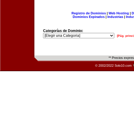
Registro de Dominios
|
Web Hosting
|
D
Dominios Expirados
|
Industrias
|
Indu
Categorías de Dominio:
[Pág. princi
** Precios expre
© 2002/2022 Solo10.com