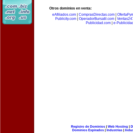
Otros dominios en venta:
eAfiliados.com
|
ComprasDirectas.com
|
OfertaPy
Publicity.com
|
OperadorBursatil.com
|
Ventas24
Publicidad.com
|
e-Publicida
Registro de Dominios
|
Web Hosting
|
D
Dominios Expirados
|
Industrias
|
Indu