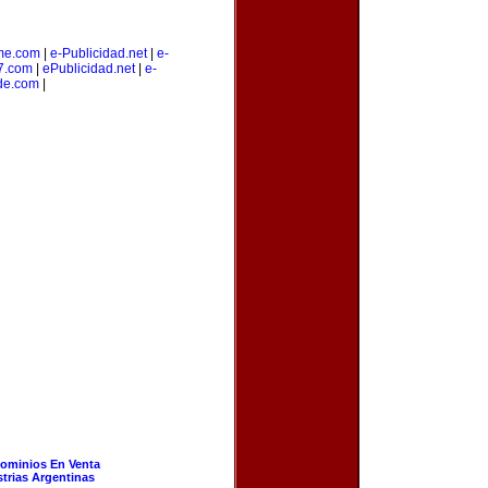
me.com
|
e-Publicidad.net
|
e-
7.com
|
ePublicidad.net
|
e-
de.com
|
ominios En Venta
strias Argentinas