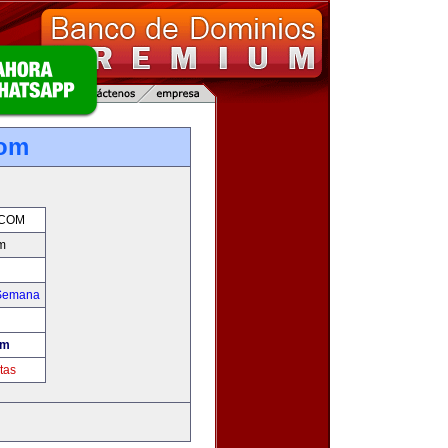
com
.COM
m
 Semana
om
tas