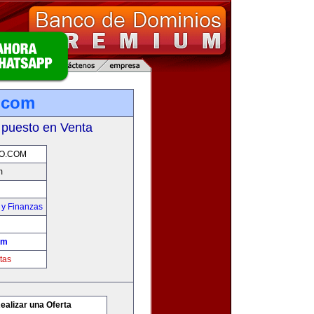
o.com
 puesto en Venta
O.COM
m
 y Finanzas
om
tas
ealizar una Oferta