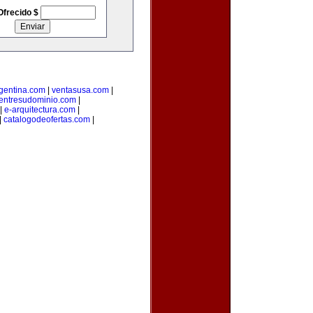
Ofrecido $
rgentina.com
|
ventasusa.com
|
entresudominio.com
|
|
e-arquitectura.com
|
|
catalogodeofertas.com
|