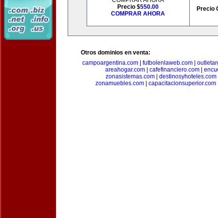
COMPRAR AHORA
Precio $
550.00
Precio 
COMPRAR AHORA
Otros dominios en venta:
campoargentina.com
|
futbolenlaweb.com
|
outleta
areahogar.com
|
cafefinanciero.com
|
encu
zonasistemas.com
|
destinosyhoteles.com
zonamuebles.com
|
capacitacionsuperior.com