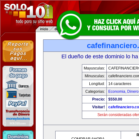
cafefinancier
El dueño de este dominio lo ha
Mayusculas:
CAFEFINANCIER
Minusculas:
cafefinanciero.co
Longitud:
14 caracteres
Categorias:
Economia, Dinero
Precio:
$550.00
Visitar!
cafefinanciero.c
Serán consideradas ofer
R