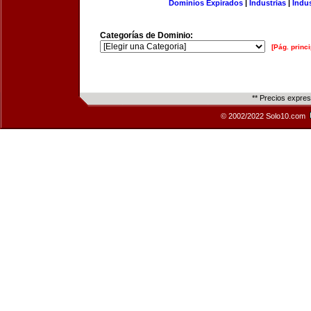
Dominios Expirados
|
Industrias
|
Indu
Categorías de Dominio:
[Pág. princi
** Precios expre
© 2002/2022 Solo10.com