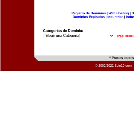
Registro de Dominios
|
Web Hosting
|
D
Dominios Expirados
|
Industrias
|
Indu
Categorías de Dominio:
[Pág. princi
** Precios expre
© 2002/2022 Solo10.com