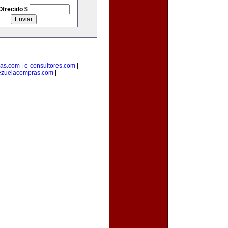
Ofrecido $
ras.com
|
e-consultores.com
|
ezuelacompras.com
|