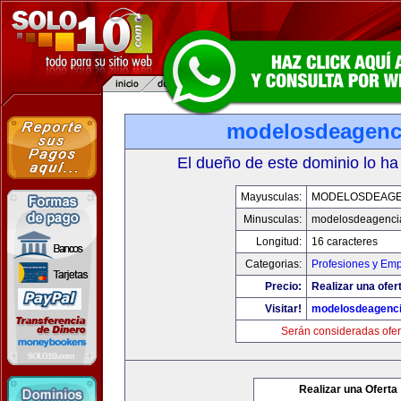
modelosdeagenc
El dueño de este dominio lo ha
Mayusculas:
MODELOSDEAGE
Minusculas:
modelosdeagenci
Longitud:
16 caracteres
Categorias:
Profesiones y Em
Precio:
Realizar una ofer
Visitar!
modelosdeagenc
Serán consideradas ofer
Realizar una Oferta