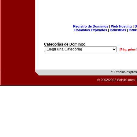
Registro de Dominios
|
Web Hosting
|
D
Dominios Expirados
|
Industrias
|
Indu
Categorías de Dominio:
[Pág. princi
** Precios expre
© 2002/2022 Solo10.com