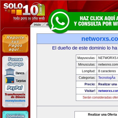
networxs.c
El dueño de este dominio lo ha
Mayusculas:
NETWORXS.
Minusculas:
networxs.com
Longitud:
8 caracteres
Categorias:
TecnologÃ­a
Precio:
Realizar una 
Visitar!
networxs.co
Serán consideradas ofer
Realizar una Oferta