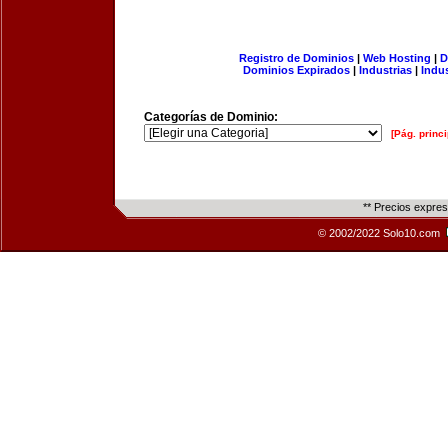
Registro de Dominios
|
Web Hosting
|
D
Dominios Expirados
|
Industrias
|
Indu
Categorías de Dominio:
[Pág. princi
** Precios expre
© 2002/2022 Solo10.com