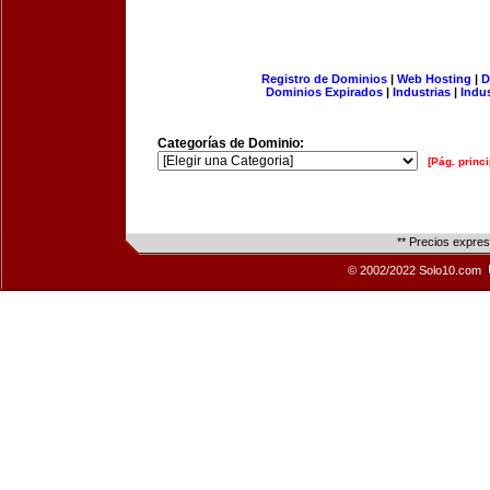
Registro de Dominios
|
Web Hosting
|
D
Dominios Expirados
|
Industrias
|
Indu
Categorías de Dominio:
[Pág. princi
** Precios expre
© 2002/2022 Solo10.com